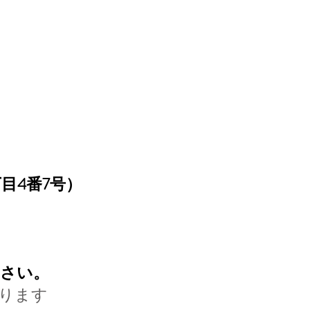
丁目4番7号）
ださい。
おります