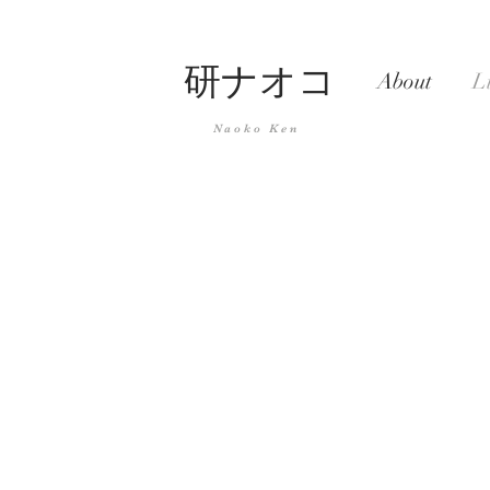
研ナオコ
About
L
Naoko Ken