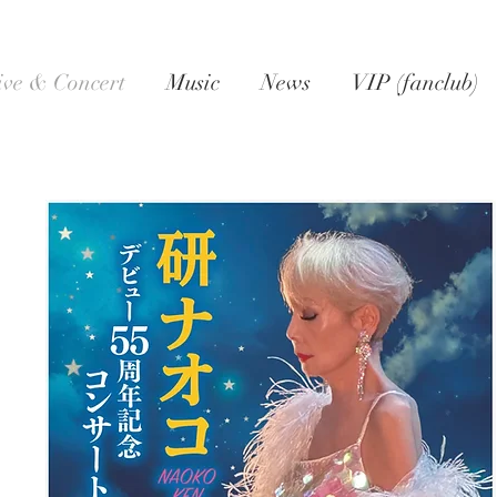
ive & Concert
Music
News
VIP (fanclub)