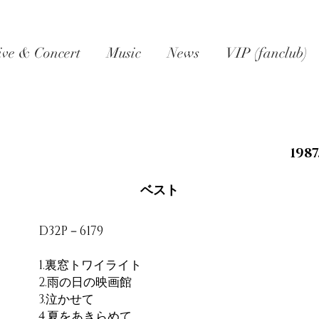
ive & Concert
Music
News
VIP (fanclub)
1987
ベスト
D32P－6179
1.裏窓トワイライト
2.雨の日の映画館
3.泣かせて
4.夏をあきらめて