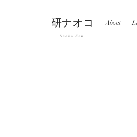
研ナオコ
About
L
Naoko Ken