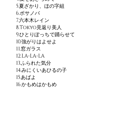
5.夏ざかり、ほの字組
6.ボサノバ
7.六本木レイン
8.Tokyo見返り美人
9.ひとりぽっちで踊らせて
10.強がりはよせよ
11.窓ガラス
12.LA-LA-LA
13.ふられた気分
14.みにくいあひるの子
15.あばよ
16.かもめはかもめ